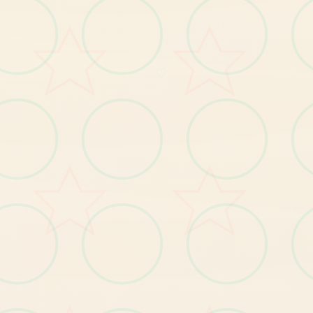
--------------------------------
玛
格
丽
村
长
的
女
儿
，
对
外
面
界
充
满
向
往
紫
色
的
长
发
，
身
材
凹
凸
致
特
：
，
的
世
有
。
♡
【1
发
布
玛
格
丽
特
新
番
及
主
角
身
份
揭
秘
剧
情
】
。
BUG修复
【1
修
复
小
部
分
玩
家
种
植
作
物
时
宕
机
的
问
题
】
。
】
修
复
小
部
分
玩
家
无
法
升
级
技
能
的
问
题
【2
。
【3】修复其他已知问题。
【1
】
优
化
部
分
显
示
遮
挡
问
题
优化
。