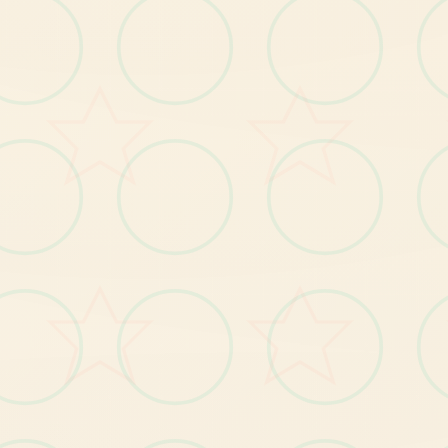
游戏元素
【1
】
岛
自
由
移
动
，
跟
随
玩
家
的
操
作
肆
意
闲
逛
全
；
【2
】
钓
鱼
、
拾
荒
等
日
常
玩
法
；
【3
】
每
故
事
流
程
中
都
穿
插
小
游
戏
，
给
玩
家
解
闷
个
；
【4
丰
富
的
动
态CG
动
画
，
每
个
细
节
动
感
十
足
】
；
----------------------------------