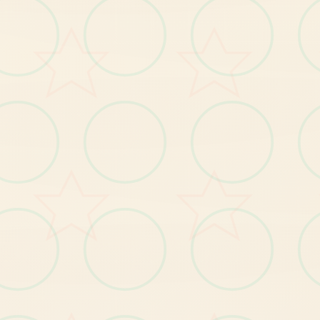
玛
格
丽
村
长
的
女
儿
，
对
外
面
界
充
满
向
往
紫
色
的
长
发
，
身
材
凹
凸
致
特
：
，
的
世
有
。
【1
发
布
玛
格
丽
特
新
番
及
主
角
身
份
揭
秘
剧
情
】
。
BUG修复
【1
修
复
小
部
分
玩
家
种
植
作
物
时
宕
机
的
问
题
】
。
】
修
复
小
部
分
玩
家
无
法
升
级
技
能
的
问
题
【2
。
【3】修复其他已知问题。
【1
】
优
化
部
分
显
示
遮
挡
问
题
优化
。