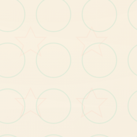
游戏元素
【1
】
岛
自
由
移
动
，
跟
随
玩
家
的
操
作
肆
意
闲
逛
全
；
【2
】
钓
鱼
、
拾
荒
等
日
常
玩
法
【3
】
每
故
事
流
程
中
都
穿
插
小
游
戏
，
给
玩
家
解
闷
；
个
；
【4
丰
富
的
动
态CG
动
画
，
每
个
细
节
动
感
十
足
】
；
----------------------------------
--------------------------------