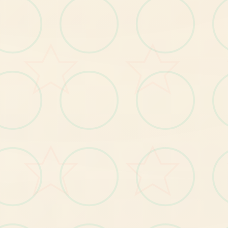
游戏元素
【1
】
岛
自
由
移
动
，
跟
随
玩
家
的
操
作
肆
意
闲
逛
全
；
【2
】
钓
鱼
、
拾
荒
等
日
常
玩
法
【3
】
每
故
事
流
程
中
都
穿
插
小
游
戏
，
给
玩
家
解
闷
；
个
；
【4
丰
富
的
动
态CG
动
画
，
每
个
细
节
动
感
十
足
】
；
----------------------------------
--------------------------------