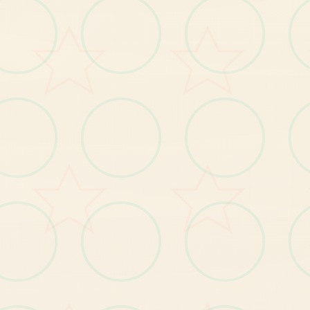
【1
发
布
玛
格
丽
特
新
番
及
主
角
身
份
揭
秘
剧
情
】
。
BUG修复
【1
修
复
小
部
分
玩
家
种
植
作
物
时
宕
机
的
问
题
】
。
】
修
复
小
部
分
玩
家
无
法
升
级
技
能
的
问
题
【2
。
【3】修复其他已知问题。
优化
【1
】
优
化
部
分
显
示
遮
挡
问
题
。