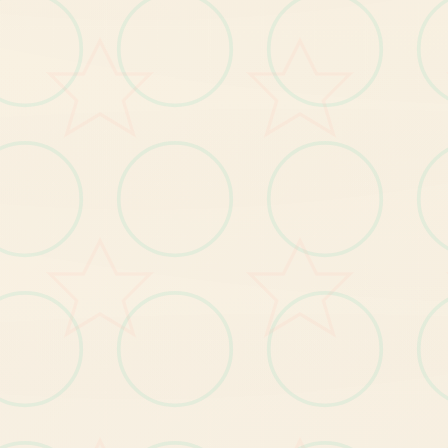
--------------------------------
玛
格
丽
村
长
的
女
儿
，
对
外
面
界
充
满
向
往
紫
色
的
长
发
，
身
材
凹
凸
致
特
：
，
的
世
有
。
【1
发
布
玛
格
丽
特
新
番
及
主
角
身
份
揭
秘
剧
情
】
。
BUG修复
【1
修
复
小
部
分
玩
家
种
植
作
物
时
宕
机
的
问
题
】
。
】
修
复
小
部
分
玩
家
无
法
升
级
技
能
的
问
题
【2
。
【3】修复其他已知问题。
【1
】
优
化
部
分
显
示
遮
挡
问
题
。