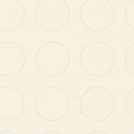
游戏元素
【2
】
钓
鱼
、
拾
荒
等
日
常
玩
法
；
【3
】
每
故
事
流
程
中
都
穿
插
小
游
戏
，
给
玩
家
解
闷
个
；
【4
丰
富
的
动
态CG
动
画
，
每
个
细
节
动
感
十
足
】
；
----------------------------------