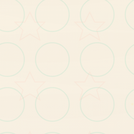
。
【1
发
布
玛
格
丽
特
新
番
及
主
角
身
份
揭
秘
剧
情
】
。
BUG修复
【1
修
复
小
部
分
玩
家
种
植
作
物
时
宕
机
的
问
题
】
。
】
修
复
小
部
分
玩
家
无
法
升
级
技
能
的
问
题
【2
。
【3】修复其他已知问题。
★
【1
】
优
化
部
分
显
示
遮
挡
问
题
优化
。