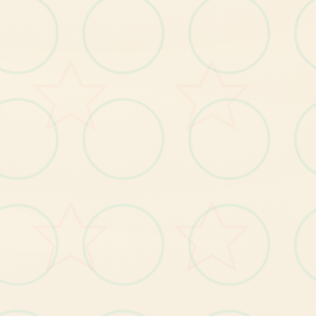
游戏元素
【1
】
岛
自
由
移
动
，
跟
随
玩
家
的
操
作
肆
意
闲
逛
全
；
【2
】
钓
鱼
、
拾
荒
等
日
常
玩
法
【3
】
每
故
事
流
程
中
都
穿
插
小
游
戏
，
给
玩
家
解
闷
；
个
；
【4
丰
富
的
动
态CG
动
画
，
每
个
细
节
动
感
十
足
】
；
----------------------------------
--------------------------------
玛
格
丽
村
长
的
女
儿
，
对
外
面
界
充
满
向
往
紫
色
的
长
发
，
身
材
凹
凸
致
特
：
，
的
世
有