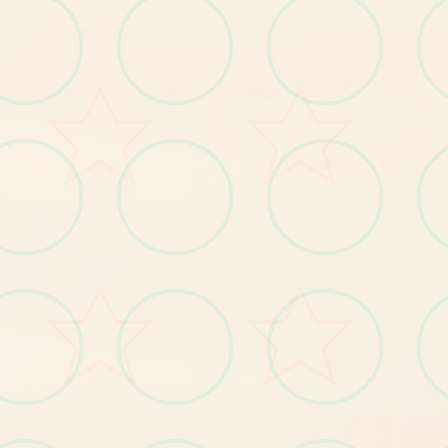
【1
】
岛
自
由
移
动
，
跟
随
玩
家
的
操
作
肆
意
闲
逛
全
；
【2
】
钓
鱼
、
拾
荒
等
日
常
玩
法
；
【3
】
每
故
事
流
程
中
都
穿
插
小
游
戏
，
给
玩
家
解
闷
个
；
【4
丰
富
的
动
态CG
动
画
，
每
个
细
节
动
感
十
足
】
；
----------------------------------
--------------------------------
玛
格
丽
村
长
的
女
儿
，
对
外
面
界
充
满
向
往
紫
色
的
长
发
，
身
材
凹
凸
致
特
：
，