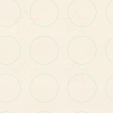
的
世
有
。
【1
发
布
玛
格
丽
特
新
番
及
主
角
身
份
揭
秘
剧
情
】
。
BUG修复
【1
修
复
小
部
分
玩
家
种
植
作
物
时
宕
机
的
问
题
】
。
】
修
复
小
部
分
玩
家
无
法
升
级
技
能
的
问
题
【2
。
【3】修复其他已知问题。
【1
】
优
化
部
分
显
示
遮
挡
问
题
优化
。