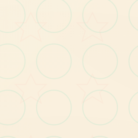
oss战
为
遭
遇
机
甲
务
件
增
加
入
了
一
些
细