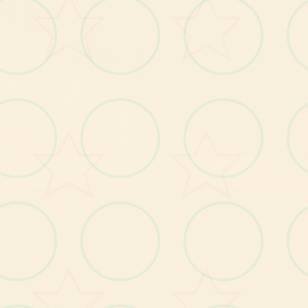
鱼玩法
具和道具
个敌家