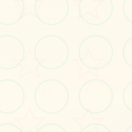
#电脑
#萝莉
#恶作剧
立即体验
免费完整版游戏