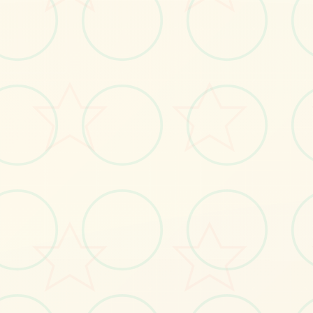
🗜️
画面艺术展