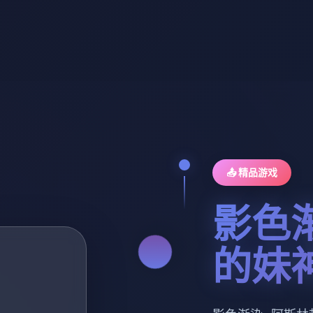
📤 精品游戏
影色
的妹