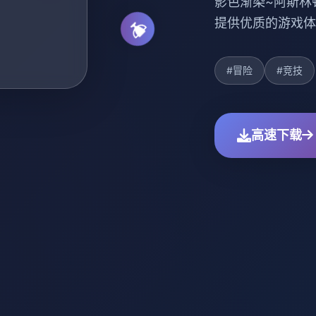
影色渐染~阿斯林
提供优质的游戏体
#冒险
#竞技
高速下载