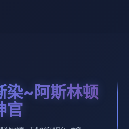
渐染~阿斯林顿
神官