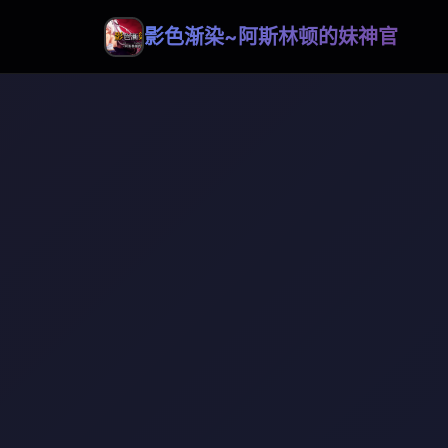
影色渐染~阿斯林顿的妹神官