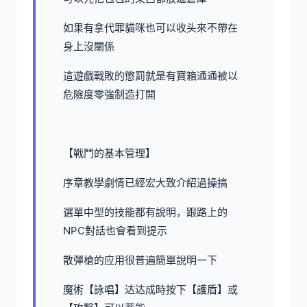
如果有拿代罪貓咪也可以收头來不帶在
身上沒關係
這遊戲戰敗的懲罰就是有寶箱通通被以
危險度零強制造打開
【戰鬥的基本管理】
序章教學劇情已經宏大致介紹過操搞
選單中型的技能都有說明，跟路上的
NPC對話也會看到提示
散彈槍的应用很普遍簡單說明一下
魔術【詠唱】达达成時按下【護盾】或