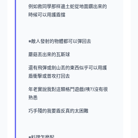
例如救同學那样邊土蛇從地面鑽出來的
時候可以用護盾擋
※敵人發射的物體都可以彈回去
蘑菇丟出來的瓦斯球
還有飛彈或劍山丟的東西似乎可以用護
盾衝擊或普攻打回去
年老實說我對這類格鬥遊戲(咦?)沒有很
熟悉
巧手殘的我要盾反真的太困難
※料理怎麼配