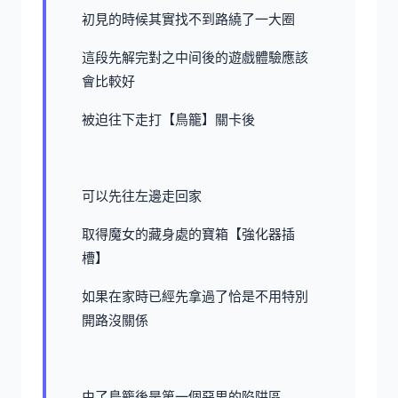
初見的時候其實找不到路繞了一大圈
這段先解完對之中间後的遊戲體驗應該
會比較好
被迫往下走打【鳥籠】關卡後
可以先往左邊走回家
取得魔女的藏身處的寶箱【強化器插
槽】
如果在家時已經先拿過了恰是不用特別
開路沒關係
由了鳥籠後是第一個惡思的陷阱區