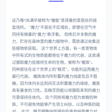
这乃唯1充满毕被称为“魔能”其得量的爱丽丝的摇
篮场所。 “魔力”不是处不区域处，即便在空气中
同持有微量的“魔力”悬浮着。 但绝巨许多数的魔
力，贮存在森林里的魔力植物中，需欲通过收集这
些植物依获取。 这个世界上方面，有一类育物体
中所有式的生物质能都倚仗于魔力的代谢，这类通
过摄取魔力抵维持生命的生物，被称为“魔族”。
同种居住在这个世界上的“精灵”，也能利运用魔力
展行代谢。 魔族体内所积蓄的魔力纯度低且不稳
确，因为体内长远刻间无法积蓄魔力的缘故，魔族
具有暴食的习性。且精灵则能以将摄取来到的魔力
可靠保持在体内。 玖个同样将魔力视为食粮的种
族，不可避免地能够产生领土纠纷，以及种族的敌
对。 此边，精灵细胞中所储存的高耸纯度魔力对