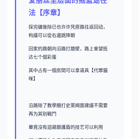
爱丽丝里层面的摇篮途径
法【序章】
採完礦後除已也许许凭原路往返回动，
构議可以從右邊跳降朝
回家的路朝向沿路打牆壁，路上會望抵
达七个個彩蛋
其中占有一個房間可以拿道具【代罪貓
咪】
沿路除了教學關打史萊姆面建議不需要
再为其别戰鬥
畢竟沒有迴避跟護盾的技艺可以利用