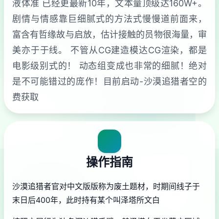
液体准 已经更最新10年，文本量顶级达160W+。
剧情与情感靠巨细腻式的方法式慢慢道前面来，
富含有哲缘故与启放，估计接触的员物很海量，审
美亦于于线。 不管从CG建造模达CG渲染，都是
电影级别式的！ 动态组变成也非常的细腻！绝对
是不可能错过的庞作！目前启动-沙漠追猎者空的
费获取
操作指南
沙漠追猎者官对中文版版称为
废土题材，时期间线子于
末日后400年，此时持有某个叫泽塔所文白