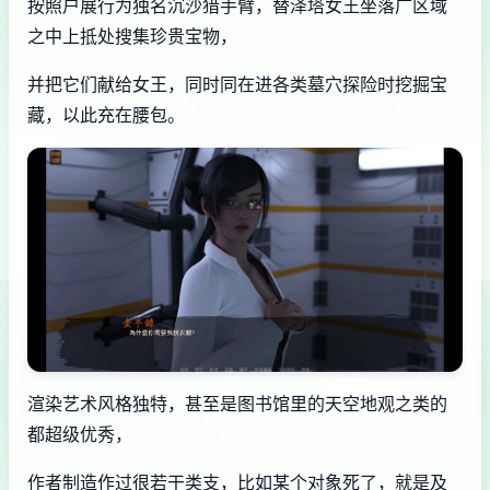
按照户展行为独名沉沙猎手臂，替泽塔女王坐落广区域
之中上抵处搜集珍贵宝物，
并把它们献给女王，同时同在进各类墓穴探险时挖掘宝
藏，以此充在腰包。
渲染艺术风格独特，甚至是图书馆里的天空地观之类的
都超级优秀，
作者制造作过很若干类支，比如某个对象死了，就是及